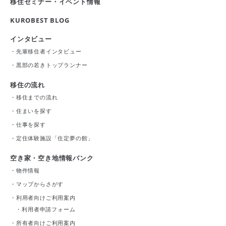
移住セミナー・イベント情報
KUROBEST BLOG
インタビュー
・
先輩移住者インタビュー
・
黒部の若きトップランナー
移住の流れ
・
移住までの流れ
・
住まいを探す
・
仕事を探す
・
定住体験施設「住定夢の館」
空き家・空き地情報バンク
・
物件情報
・
マップからさがす
・
利用者向けご利用案内
・
利用者申請フォーム
・
所有者向けご利用案内