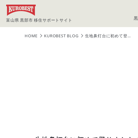
富山県 黒部市 移住サポートサイト
HOME
KUROBEST BLOG
生地鼻灯台に初めて登…
買いたい方
黒部ってこん
News
先輩移住者イ
移住の流れ
空き家・空き地情
報バンク
物件情報
黒部のイベン
定住体験施設
マップから
利用者向け
利用者申請