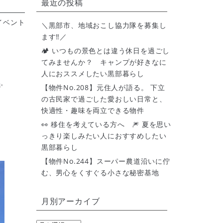
最近の投稿
イベント
＼黒部市、地域おこし協力隊を募集し
ます‼️／
🏕 いつもの景色とは違う休日を過ごし
てみませんか？ キャンプが好きなに
人におススメしたい黒部暮らし
✨
【物件No.208】元住人が語る。 下立
の古民家で過ごした愛おしい日常と、
快適性・趣味を両立できる物件
👀 移住を考えている方へ 🎆 夏を思い
っきり楽しみたい人におすすめしたい
黒部暮らし
【物件No.244】スーパー農道沿いに佇
む、男心をくすぐる小さな秘密基地
月別アーカイブ