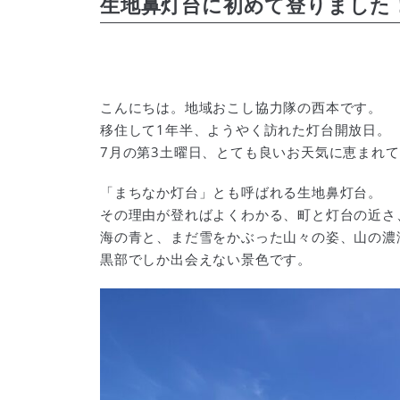
生地鼻灯台に初めて登りました
こんにちは。地域おこし協力隊の西本です。
移住して
1
年半、ようやく訪れた灯台開放日。
7
月の第
3
土曜日、とても良いお天気に恵まれて
「まちなか灯台」とも呼ばれる生地鼻灯台。
その理由が登ればよくわかる、町と灯台の近さ
海の青と、まだ雪をかぶった山々の姿、山の濃
黒部でしか出会えない景色です。