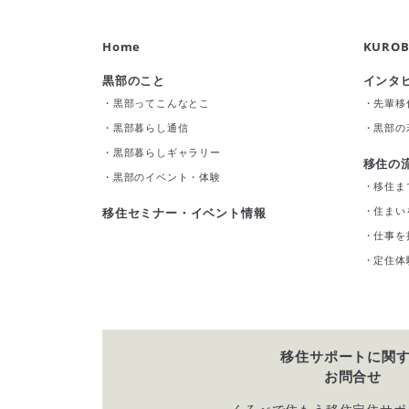
Home
KUROB
黒部のこと
インタ
・
黒部ってこんなとこ
・
先輩移
・
黒部暮らし通信
・
黒部の
・
黒部暮らしギャラリー
移住の
・
黒部のイベント・体験
・
移住ま
・
住まい
移住セミナー・イベント情報
・
仕事を
・
定住体
移住サポートに関
お問合せ