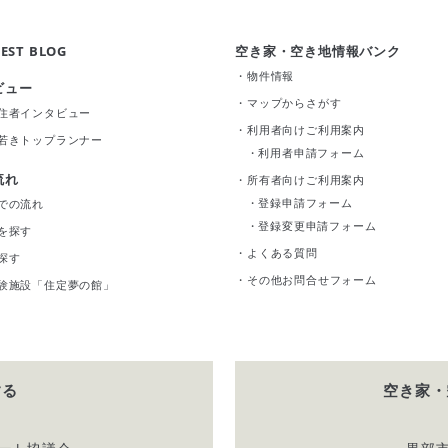
EST BLOG
空き家・空き地情報バンク
・
物件情報
ビュー
・
マップからさがす
住者インタビュー
・
利用者向けご利用案内
若きトップランナー
・
利用者申請フォーム
流れ
・
所有者向けご利用案内
・
登録申請フォーム
での流れ
・
登録変更申請フォーム
を探す
・
よくある質問
探す
・
その他お問合せフォーム
験施設「住定夢の館」
する
空き家・