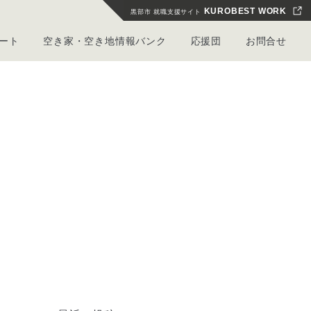
KUROBEST WORK
黒部市 就職支援サイト
ート
空き家・空き地情報バンク
応援団
お問合せ
ー
よくある質問
くろべ暮らしギャラリー
仕事を探す・サポート
その他お問合せフォーム