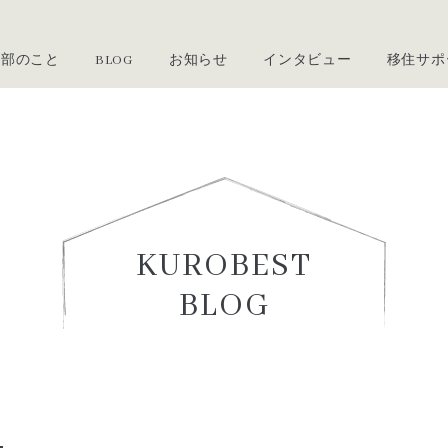
黒部のこと
BLOG
お知らせ
インタビュー
移住サポ
・借りたい方
売りたい方・貸したい方
なとこ
ンタビュー
くろべ暮らし通信
移住セミナー・イベント情報
黒部で暮らす若きトップランナ
住まいを探す・サポート
所有者向けご利用案内
ト・体験
 住定夢の館
探す
登録申請フォーム
ご利用案内
登録変更申請フォーム
KUROBEST
フォーム
BLOG