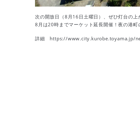
次の開放日（
8
月
16
日土曜日）、ぜひ灯台の上
8
月は
20
時までマーケット延長開催！夜の港町
詳細
https://www.city.kurobe.toyama.jp/