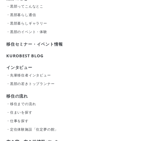
・
黒部ってこんなとこ
・
黒部暮らし通信
・
黒部暮らしギャラリー
・
黒部のイベント・体験
移住セミナー・イベント情報
KUROBEST BLOG
インタビュー
・
先輩移住者インタビュー
・
黒部の若きトップランナー
移住の流れ
・
移住までの流れ
・
住まいを探す
・
仕事を探す
・
定住体験施設「住定夢の館」