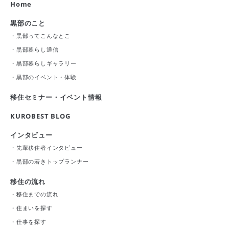
Home
黒部のこと
・
黒部ってこんなとこ
・
黒部暮らし通信
・
黒部暮らしギャラリー
・
黒部のイベント・体験
移住セミナー・イベント情報
KUROBEST BLOG
インタビュー
・
先輩移住者インタビュー
・
黒部の若きトップランナー
移住の流れ
・
移住までの流れ
・
住まいを探す
・
仕事を探す