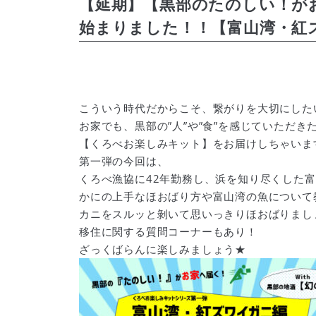
【延期】【黒部のたのしい！が
始まりました！！【富山湾・紅ズ
こういう時代だからこそ、繋がりを大切にした
お家でも、黒部の”人”や”食”を感じていただき
【くろべお楽しみキット】をお届けしちゃいま
第一弾の今回は、
くろべ漁協に42年勤務し、浜を知り尽くした
かにの上手なほおばり方や富山湾の魚について
カニをスルッと剝いて思いっきりほおばりまし
移住に関する質問コーナーもあり！
ざっくばらんに楽しみましょう★