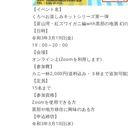
【イベント名】
くろべお楽しみキットシリーズ第一弾
【富山湾・紅ズワイガニ編with黒部の地酒 幻
【日時】
令和3年3月19日(金)
19：00～20：00
【会場】
オンライン上(Zoomを利用します)
【参加費】
カニ一杯2,000円(送料込み・３杯まで追加可能
【定員】
15名まで
【参加資格】
Zoomを使用できる方
黒部や地方移住に興味のある方
【申込締切】
令和3年3月10日(水)