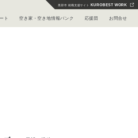
KUROBEST WORK
黒部市 就職支援サイト
ート
空き家・空き地情報バンク
応援団
お問合せ
ー
よくある質問
くろべ暮らしギャラリー
仕事を探す・サポート
その他お問合せフォーム