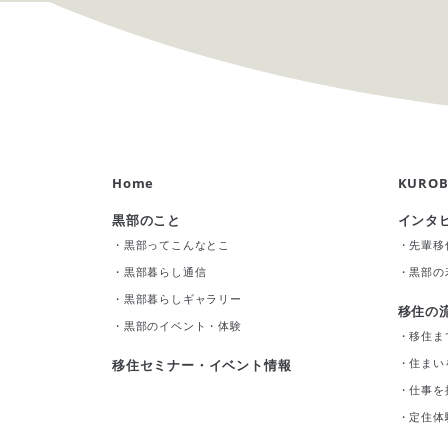
Home
KUROB
黒部のこと
インタ
・
黒部ってこんなとこ
・
先輩移
・
黒部暮らし通信
・
黒部の
・
黒部暮らしギャラリー
移住の
・
黒部のイベント・体験
・
移住ま
・
住まい
移住セミナー・イベント情報
・
仕事を
・
定住体