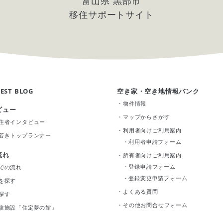
富山県 黒部市
移住サポートサイト
EST BLOG
空き家・空き地情報バンク
・
物件情報
ビュー
・
マップからさがす
住者インタビュー
・
利用者向けご利用案内
若きトップランナー
・
利用者申請フォーム
流れ
・
所有者向けご利用案内
・
登録申請フォーム
での流れ
・
登録変更申請フォーム
を探す
・
よくある質問
探す
・
その他お問合せフォーム
験施設「住定夢の館」