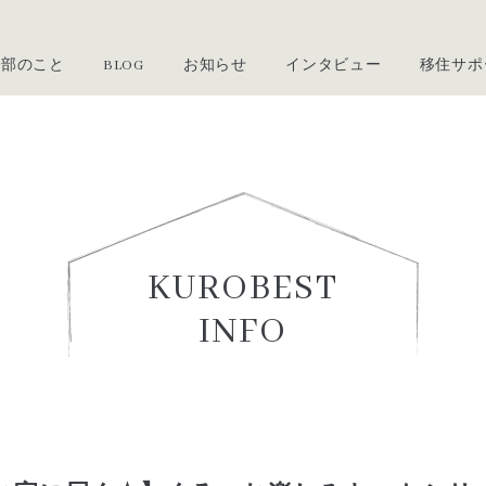
黒部のこと
BLOG
お知らせ
インタビュー
移住サポ
・借りたい方
売りたい方・貸したい方
なとこ
ンタビュー
くろべ暮らし通信
移住セミナー・イベント情報
黒部で暮らす若きトップランナ
住まいを探す・サポート
所有者向けご利用案内
ト・体験
 住定夢の館
探す
登録申請フォーム
ご利用案内
登録変更申請フォーム
KUROBEST
フォーム
INFO