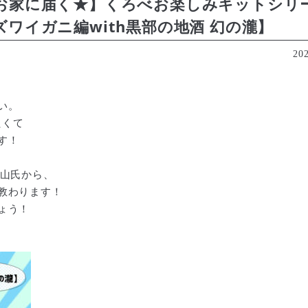
お家に届く★】くろべお楽しみキットシリ
ワイガニ編with黒部の地酒 幻の瀧】
202
い。
たくて
す！
富山氏から、
教わります！
ょう！