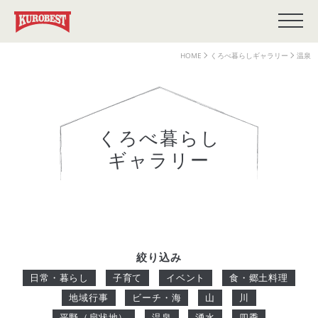
HOME
くろべ暮らしギャラリー
温泉
くろべ暮らし
ギャラリー
絞り込み
日常・暮らし
子育て
イベント
食・郷土料理
地域行事
ビーチ・海
山
川
平野（扇状地）
温泉
湧水
四季