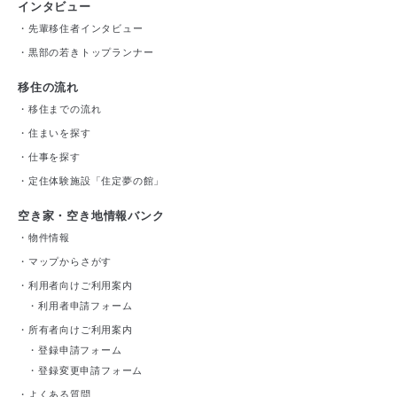
インタビュー
・
先輩移住者インタビュー
・
黒部の若きトップランナー
移住の流れ
・
移住までの流れ
・
住まいを探す
・
仕事を探す
・
定住体験施設「住定夢の館」
空き家・空き地情報バンク
・
物件情報
・
マップからさがす
・
利用者向けご利用案内
・
利用者申請フォーム
・
所有者向けご利用案内
・
登録申請フォーム
・
登録変更申請フォーム
・
よくある質問