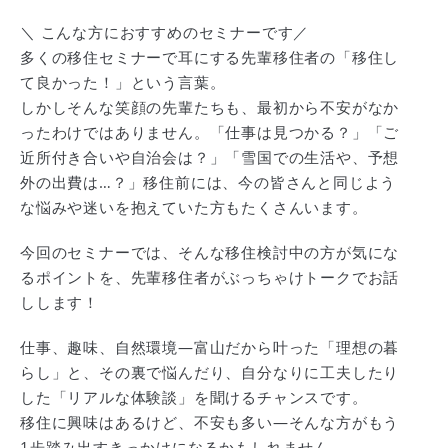
＼ こんな方におすすめのセミナーです／
多くの移住セミナーで耳にする先輩移住者の「移住し
て良かった！」という言葉。
しかしそんな笑顔の先輩たちも、最初から不安がなか
ったわけではありません。「仕事は見つかる？」「ご
近所付き合いや自治会は？」「雪国での生活や、予想
外の出費は…？」移住前には、今の皆さんと同じよう
な悩みや迷いを抱えていた方もたくさんいます。
今回のセミナーでは、そんな移住検討中の方が気にな
るポイントを、先輩移住者がぶっちゃけトークでお話
しします！
仕事、趣味、自然環境―富山だから叶った「理想の暮
らし」と、その裏で悩んだり、自分なりに工夫したり
した「リアルな体験談」を聞けるチャンスです。
移住に興味はあるけど、不安も多い―そんな方がもう
1歩踏み出すきっかけになるかもしれません。