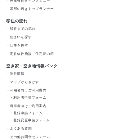
・
先輩移住者インタビュー
・
黒部の若きトップランナー
移住の流れ
・
移住までの流れ
・
住まいを探す
・
仕事を探す
・
定住体験施設「住定夢の館」
空き家・空き地情報バンク
・
物件情報
・
マップからさがす
・
利用者向けご利用案内
・
利用者申請フォーム
・
所有者向けご利用案内
・
登録申請フォーム
・
登録変更申請フォーム
・
よくある質問
・
その他お問合せフォーム